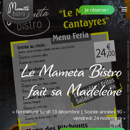
Je réserve !
Le Mameta Bistro
fait sa Madeleine
«
Fermeture lundi 13 décembre
|
Soirée années 90 –
vendredi 24 novembre
»